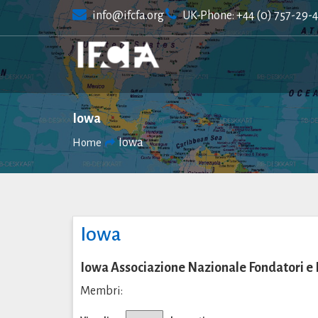
Skip
info@ifcfa.org
UK-Phone: +44 (0) 757-29-
to
content
Iowa
Iowa
Home
Iowa
Iowa Associazione Nazionale Fondatori e 
Membri: