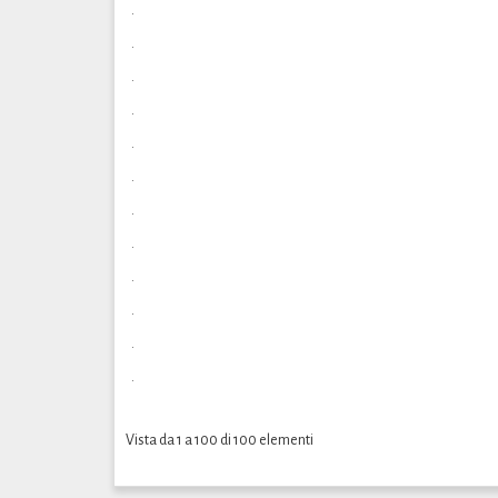
.
.
.
.
.
.
.
.
.
.
.
.
Vista da 1 a 100 di 100 elementi