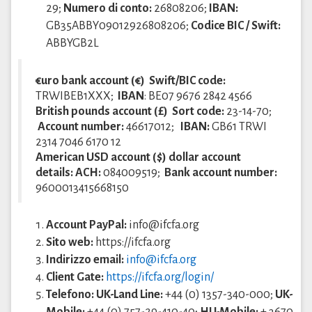
29;
Numero di conto:
26808206;
IBAN:
GB35ABBY09012926808206;
Codice BIC / Swift:
ABBYGB2L
€uro bank account (€) Swift/BIC code:
TRWIBEB1XXX;
IBAN
: BE07 9676 2842 4566
British pounds account (£) Sort code:
23-14-70;
Account number:
46617012;
IBAN:
GB61 TRWI
2314 7046 6170 12
American USD account ($) dollar account
details: ACH:
084009519;
Bank account number:
9600013415668150
Account PayPal:
info@ifcfa.org
Sito web:
https://ifcfa.org
Indirizzo email:
info@ifcfa.org
Client Gate:
https://ifcfa.org/login/
Telefono: UK-Land Line:
+44 (0) 1357-340-000;
UK-