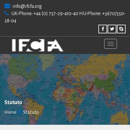
Skip
info@ifcfa.org
to
UK-Phone: +44 (0) 757-29-410-40 HU-Phone: +3670/550-
content
28-04
Statuto
Statuto
Home