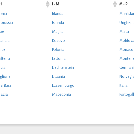
 H
I - M
M - P
onia
Irlanda
Man Isla
lorussia
Islanda
Ungheri
roe
Maglia
Malta
landia
Kosovo
Moldov
nce
Polonia
Monaco
ilterra
Lettonia
Montene
cia
Liechtenstein
Germani
glione
Lituania
Norvegi
si Bassi
Lussemburgo
Italia
oazia
Macedonia
Portogal