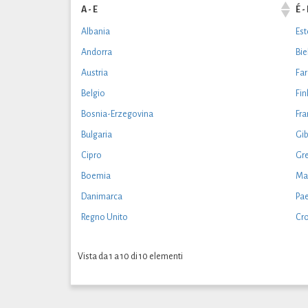
A - E
É -
Albania
Est
Andorra
Bie
Austria
Fa
Belgio
Fin
Bosnia-Erzegovina
Fra
Bulgaria
Gib
Cipro
Gre
Boemia
Ma
Danimarca
Pae
Regno Unito
Cr
Vista da 1 a 10 di 10 elementi