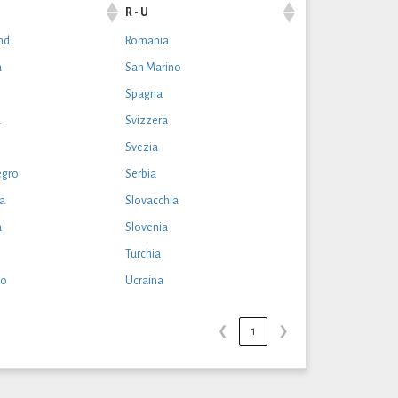
R - U
nd
Romania
a
San Marino
Spagna
a
Svizzera
Svezia
gro
Serbia
a
Slovacchia
a
Slovenia
Turchia
lo
Ucraina
❮
1
❯