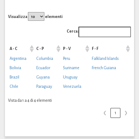
Visualizza
elementi
Cerca:
A - C
C - P
P - V
F - F
Argentina
Columbia
Peru
Falkland Islands
Bolivia
Ecuador
Suriname
French Guiana
Brazil
Guyana
Uruguay
Chile
Paraguay
Venezuela
Vista da 1 a 4 di 4 elementi
❮
1
❯