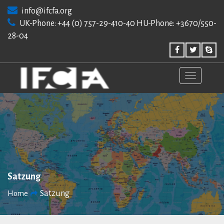
Skip
info@ifcfa.org
to
UK-Phone: +44 (0) 757-29-410-40 HU-Phone: +3670/550-
content
28-04
Satzung
Satzung
Home