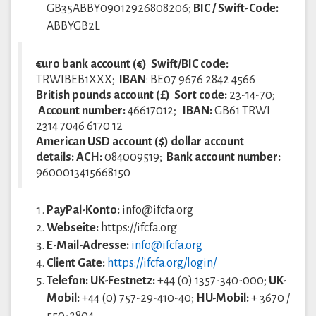
GB35ABBY09012926808206;
BIC / Swift-Code:
ABBYGB2L
€uro bank account (€) Swift/BIC code:
TRWIBEB1XXX;
IBAN
: BE07 9676 2842 4566
British pounds account (£) Sort code:
23-14-70;
Account number:
46617012;
IBAN:
GB61 TRWI
2314 7046 6170 12
American USD account ($) dollar account
details: ACH:
084009519;
Bank account number:
9600013415668150
PayPal-Konto:
info@ifcfa.org
Webseite:
https://ifcfa.org
E-Mail-Adresse:
info@ifcfa.org
Client Gate:
https://ifcfa.org/login/
Telefon: UK-Festnetz:
+44 (0) 1357-340-000;
UK-
Mobil:
+44 (0) 757-29-410-40;
HU-Mobil:
+ 3670 /