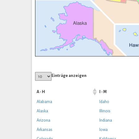
Einträge anzeigen
A - H
I - M
Alabama
Idaho
Alaska
Illinois
Arizona
Indiana
Arkansas
Iowa