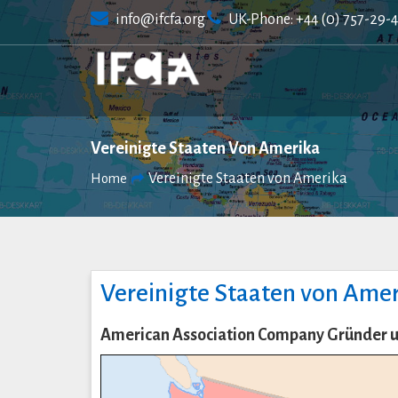
Skip
info@ifcfa.org
UK-Phone: +44 (0) 757-29-
to
content
Vereinigte Staaten Von Amerika
Vereinigte Staaten von Amerika
Home
Vereinigte Staaten von Amer
American Association Company Gründer u