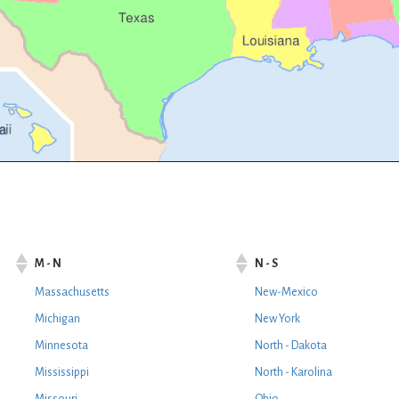
M - N
N - S
Massachusetts
New-Mexico
Michigan
New York
Minnesota
North - Dakota
Mississippi
North - Karolina