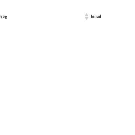
ység
Email