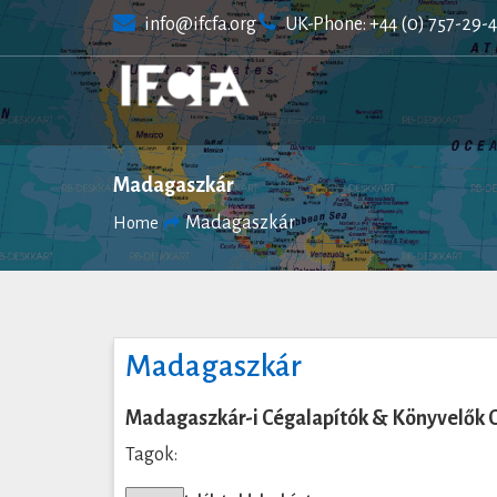
Skip
info@ifcfa.org
UK-Phone: +44 (0) 757-29-
to
content
Madagaszkár
Madagaszkár
Home
Madagaszkár
Madagaszkár-i Cégalapítók & Könyvelők 
Tagok: