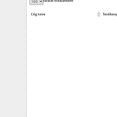
találat oldalanként
Cég neve
Tevéken
.
.
.
.
.
.
.
.
.
.
.
.