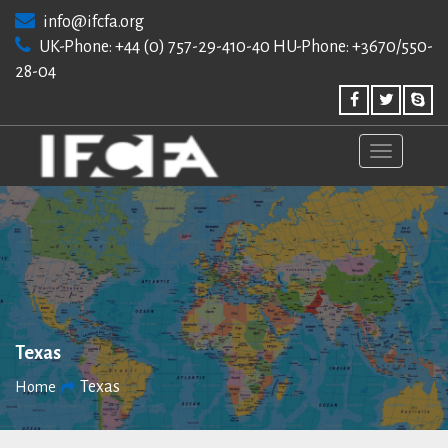
Skip
info@ifcfa.org
to
UK-Phone: +44 (0) 757-29-410-40 HU-Phone: +3670/550-
content
28-04
Texas
Texas
Home