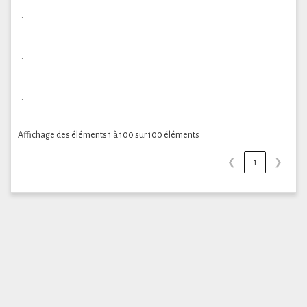
.
.
.
.
.
Affichage des éléments 1 à 100 sur 100 éléments
❮
1
❯
Copright©2018-2025. International Federation Of
Company Founders & Accountants
Privacy Policy
|
All
Rights Reserved