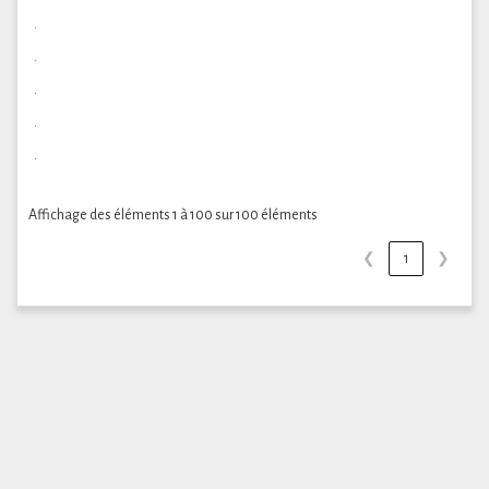
.
.
.
.
.
Affichage des éléments 1 à 100 sur 100 éléments
❮
1
❯
Copright©2018-2025. International Federation Of
Company Founders & Accountants
Privacy Policy
|
All
Rights Reserved