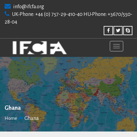
Skip
info@ifcfa.org
to
UK-Phone: +44 (0) 757-29-410-40 HU-Phone: +3670/550-
content
28-04
Ghana
Ghana
Home