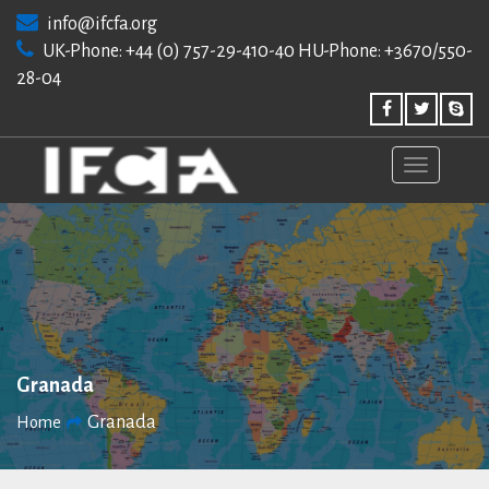
Skip
info@ifcfa.org
to
UK-Phone: +44 (0) 757-29-410-40 HU-Phone: +3670/550-
content
28-04
Granada
Granada
Home