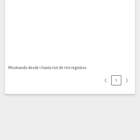
.
.
.
.
.
.
Mostrando desde 1 hasta 100 de 100 registros
❮
1
❯
Copright©2018-2025. International Federation Of
Company Founders & Accountants
Privacy Policy
|
All
Rights Reserved